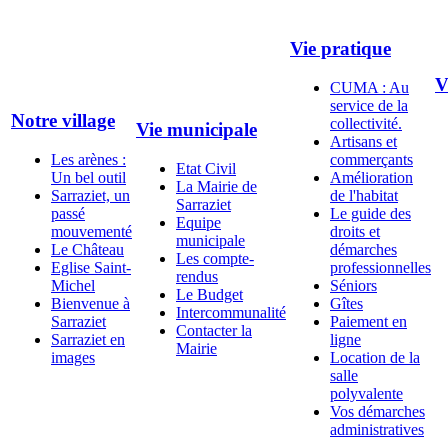
Vie pratique
V
CUMA : Au
service de la
Notre village
collectivité.
Vie municipale
Artisans et
Les arènes :
commerçants
Etat Civil
Un bel outil
Amélioration
La Mairie de
Sarraziet, un
de l'habitat
Sarraziet
passé
Le guide des
Equipe
mouvementé
droits et
municipale
Le Château
démarches
Les compte-
Eglise Saint-
professionnelles
rendus
Michel
Séniors
Le Budget
Bienvenue à
Gîtes
Intercommunalité
Sarraziet
Paiement en
Contacter la
Sarraziet en
ligne
Mairie
images
Location de la
salle
polyvalente
Vos démarches
administratives