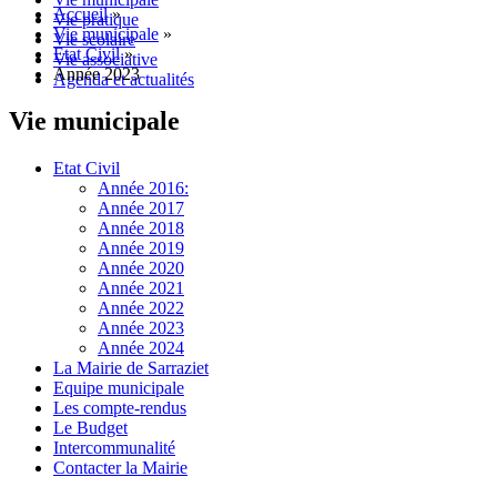
Accueil
»
Vie pratique
Vie municipale
»
Vie scolaire
Etat Civil
»
Vie associative
Année 2023
Agenda et actualités
Vie municipale
Etat Civil
Année 2016:
Année 2017
Année 2018
Année 2019
Année 2020
Année 2021
Année 2022
Année 2023
Année 2024
La Mairie de Sarraziet
Equipe municipale
Les compte-rendus
Le Budget
Intercommunalité
Contacter la Mairie